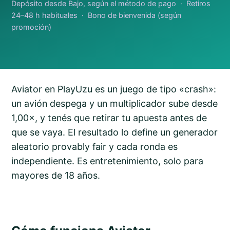
Depósito desde Bajo, según el método de pago · Retiros
24–48 h habituales · Bono de bienvenida (según
promoción)
Aviator en PlayUzu es un juego de tipo «crash»:
un avión despega y un multiplicador sube desde
1,00×, y tenés que retirar tu apuesta antes de
que se vaya. El resultado lo define un generador
aleatorio provably fair y cada ronda es
independiente. Es entretenimiento, solo para
mayores de 18 años.