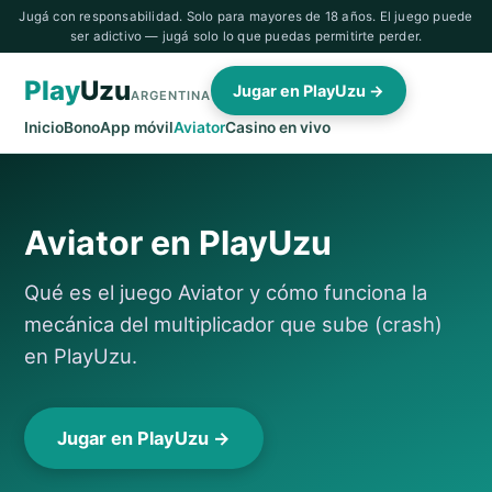
Jugá con responsabilidad. Solo para mayores de 18 años. El juego puede
ser adictivo — jugá solo lo que puedas permitirte perder.
Play
Uzu
Jugar en PlayUzu →
ARGENTINA
Inicio
Bono
App móvil
Aviator
Casino en vivo
Aviator en PlayUzu
Qué es el juego Aviator y cómo funciona la
mecánica del multiplicador que sube (crash)
en PlayUzu.
Jugar en PlayUzu →