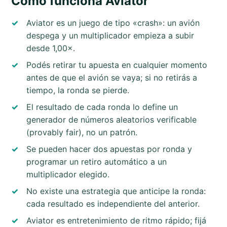
Cómo funciona Aviator
Aviator es un juego de tipo «crash»: un avión
despega y un multiplicador empieza a subir
desde 1,00×.
Podés retirar tu apuesta en cualquier momento
antes de que el avión se vaya; si no retirás a
tiempo, la ronda se pierde.
El resultado de cada ronda lo define un
generador de números aleatorios verificable
(provably fair), no un patrón.
Se pueden hacer dos apuestas por ronda y
programar un retiro automático a un
multiplicador elegido.
No existe una estrategia que anticipe la ronda:
cada resultado es independiente del anterior.
Aviator es entretenimiento de ritmo rápido; fijá